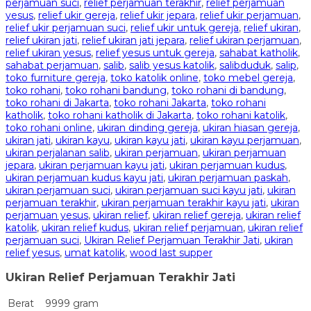
perjamuan suci
,
relief perjamuan terakhir
,
relief perjamuan
yesus
,
relief ukir gereja
,
relief ukir jepara
,
relief ukir perjamuan
,
relief ukir perjamuan suci
,
relief ukir untuk gereja
,
relief ukiran
,
relief ukiran jati
,
relief ukiran jati jepara
,
relief ukiran perjamuan
,
relief ukiran yesus
,
relief yesus untuk gereja
,
sahabat katholik
,
sahabat perjamuan
,
salib
,
salib yesus katolik
,
salibduduk
,
salip
,
toko furniture gereja
,
toko katolik online
,
toko mebel gereja
,
toko rohani
,
toko rohani bandung
,
toko rohani di bandung
,
toko rohani di Jakarta
,
toko rohani Jakarta
,
toko rohani
katholik
,
toko rohani katholik di Jakarta
,
toko rohani katolik
,
toko rohani online
,
ukiran dinding gereja
,
ukiran hiasan gereja
,
ukiran jati
,
ukiran kayu
,
ukiran kayu jati
,
ukiran kayu perjamuan
,
ukiran perjalanan salib
,
ukiran perjamuan
,
ukiran perjamuan
jepara
,
ukiran perjamuan kayu jati
,
ukiran perjamuan kudus
,
ukiran perjamuan kudus kayu jati
,
ukiran perjamuan paskah
,
ukiran perjamuan suci
,
ukiran perjamuan suci kayu jati
,
ukiran
perjamuan terakhir
,
ukiran perjamuan terakhir kayu jati
,
ukiran
perjamuan yesus
,
ukiran relief
,
ukiran relief gereja
,
ukiran relief
katolik
,
ukiran relief kudus
,
ukiran relief perjamuan
,
ukiran relief
perjamuan suci
,
Ukiran Relief Perjamuan Terakhir Jati
,
ukiran
relief yesus
,
umat katolik
,
wood last supper
Ukiran Relief Perjamuan Terakhir Jati
Berat
9999 gram