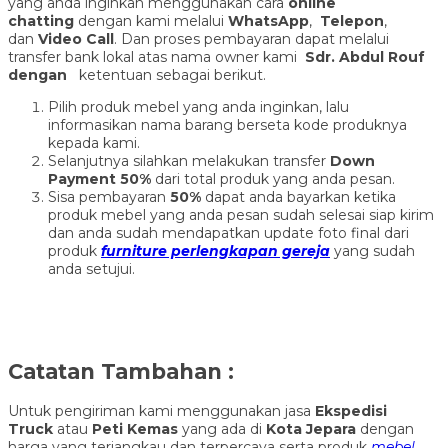
yang anda inginkan menggunakan cara
online
chatting
dengan kami melalui
WhatsApp
,
Telepon
,
dan
Video Call
. Dan proses pembayaran dapat melalui
transfer bank lokal atas nama owner kami
Sdr. Abdul Rouf
dengan
ketentuan sebagai berikut.
Pilih produk mebel yang anda inginkan, lalu
informasikan nama barang berseta kode produknya
kepada kami.
Selanjutnya silahkan melakukan transfer
Down
Payment 50%
dari total produk yang anda pesan.
Sisa pembayaran
50%
dapat anda bayarkan ketika
produk mebel yang anda pesan sudah selesai siap kirim
dan anda sudah mendapatkan update foto final dari
produk
furniture perlengkapan gereja
yang sudah
anda setujui.
Catatan Tambahan :
Untuk pengiriman kami menggunakan jasa
Ekspedisi
Truck
atau
Peti Kemas
yang ada di
Kota Jepara
dengan
harga yang terjangkau dan terpercaya serta produk
mebel