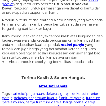
gereja
yang kami kirim bersifat
Utuh
atau
Knocked
Down
(ter
pisah
)
untuk pemasangannya dapat di bantu dari
pihak ekspedisi ataupun dari kami.
Produk ini terbuat dari material alami, barang yang akan anda
terima mungkin akan berbeda bentuk serat dan warnanya
tergantung dari karakter kayu.
Kami mengucapkan banyak terima kasih atas kunjungan dan
kepercayaanya anda kepada perusahaa kami, kami pastikan
anda mendapatkan kualitas produk
mebel gereja
yang
terbaik dan juga harga yang bersahabat karena bagi kami
kepuasan pelanggan adalah kesuksesan dan semangat bagi
kami untuk terus memberikan pelayanan dan
membuat produk mebel yang berkualitas kepada anda.
Terima Kasih & Salam Hangat.
Altar Jati Jepara
Tags:
cari reief perjamuan
,
dekorasi gereja
,
dekorasi interior
gereja
,
dekorasi perjamuan kudus
,
furniture gereja
,
furniture
gereja murah
,
harga furniture gereja
,
harga mebel gereja
,