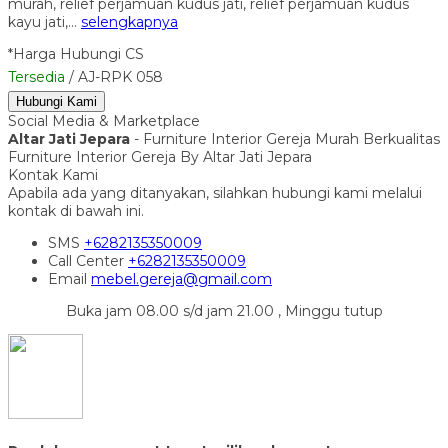
murah, relief perjamuan kudus jati, relief perjamuan kudus
kayu jati,…
selengkapnya
*Harga Hubungi CS
Tersedia
/ AJ-RPK 058
Hubungi Kami
Social Media & Marketplace
Altar Jati Jepara
- Furniture Interior Gereja Murah Berkualitas
Furniture Interior Gereja By Altar Jati Jepara
Kontak Kami
Apabila ada yang ditanyakan, silahkan hubungi kami melalui
kontak di bawah ini.
SMS
+6282135350009
Call Center
+6282135350009
Email
mebel.gereja@gmail.com
Buka jam 08.00 s/d jam 21.00 , Minggu tutup