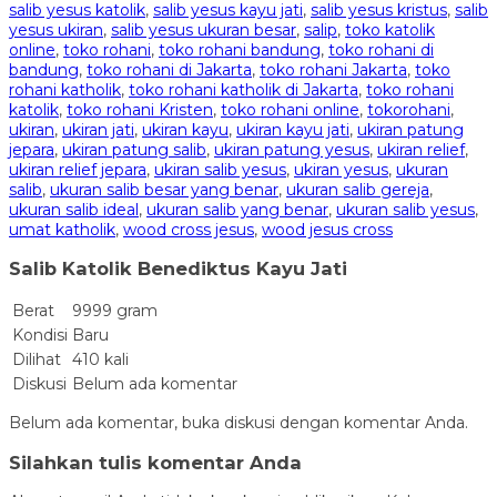
salib yesus katolik
,
salib yesus kayu jati
,
salib yesus kristus
,
salib
yesus ukiran
,
salib yesus ukuran besar
,
salip
,
toko katolik
online
,
toko rohani
,
toko rohani bandung
,
toko rohani di
bandung
,
toko rohani di Jakarta
,
toko rohani Jakarta
,
toko
rohani katholik
,
toko rohani katholik di Jakarta
,
toko rohani
katolik
,
toko rohani Kristen
,
toko rohani online
,
tokorohani
,
ukiran
,
ukiran jati
,
ukiran kayu
,
ukiran kayu jati
,
ukiran patung
jepara
,
ukiran patung salib
,
ukiran patung yesus
,
ukiran relief
,
ukiran relief jepara
,
ukiran salib yesus
,
ukiran yesus
,
ukuran
salib
,
ukuran salib besar yang benar
,
ukuran salib gereja
,
ukuran salib ideal
,
ukuran salib yang benar
,
ukuran salib yesus
,
umat katholik
,
wood cross jesus
,
wood jesus cross
Salib Katolik Benediktus Kayu Jati
Berat
9999 gram
Kondisi
Baru
Dilihat
410 kali
Diskusi
Belum ada komentar
Belum ada komentar, buka diskusi dengan komentar Anda.
Silahkan tulis komentar Anda