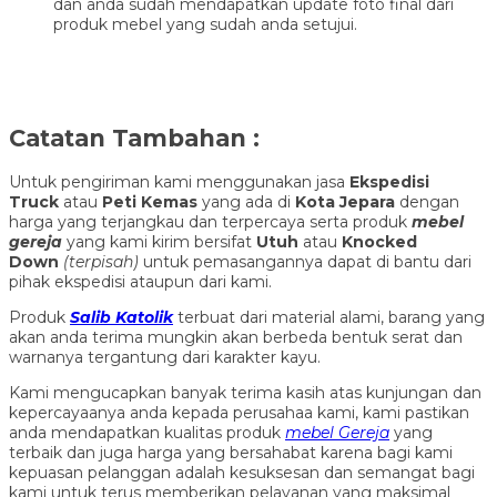
dan anda sudah mendapatkan update foto final dari
produk mebel yang sudah anda setujui.
Catatan Tambahan :
Untuk pengiriman kami menggunakan jasa
Ekspedisi
Truck
atau
Peti Kemas
yang ada di
Kota Jepara
dengan
harga yang terjangkau dan terpercaya serta produk
mebel
gereja
yang kami kirim bersifat
Utuh
atau
Knocked
Down
(ter
pisah
)
untuk pemasangannya dapat di bantu dari
pihak ekspedisi ataupun dari kami.
Produk
Salib Katolik
terbuat dari material alami, barang yang
akan anda terima mungkin akan berbeda bentuk serat dan
warnanya tergantung dari karakter kayu.
Kami mengucapkan banyak terima kasih atas kunjungan dan
kepercayaanya anda kepada perusahaa kami, kami pastikan
anda mendapatkan kualitas produk
mebel Gereja
yang
terbaik dan juga harga yang bersahabat karena bagi kami
kepuasan pelanggan adalah kesuksesan dan semangat bagi
kami untuk terus memberikan pelayanan yang maksimal