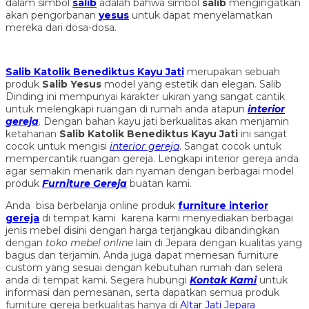
dalam simbol
salib
adalah bahwa simbol
salib
mengingatkan
akan pengorbanan
yesus
untuk dapat menyelamatkan
mereka dari dosa-dosa.
Salib Katolik Benediktus Kayu Jati
merupakan sebuah
produk
Salib Yesus
model yang estetik dan elegan. Salib
Dinding ini mempunyai karakter ukiran yang sangat cantik
untuk melengkapi ruangan di rumah anda atapun
interior
gereja
. Dengan bahan kayu jati berkualitas akan menjamin
ketahanan
Salib Katolik Benediktus Kayu Jati
ini sangat
cocok untuk mengisi
interior gereja
. Sangat cocok untuk
mempercantik ruangan gereja. Lengkapi interior gereja anda
agar semakin menarik dan nyaman dengan berbagai model
produk
Furniture Gereja
buatan kami.
Anda bisa berbelanja online produk
furniture interior
gereja
di tempat kami karena kami menyediakan berbagai
jenis mebel disini dengan harga terjangkau dibandingkan
dengan
toko mebel online
lain di Jepara dengan kualitas yang
bagus dan terjamin. Anda juga dapat memesan furniture
custom yang sesuai dengan kebutuhan rumah dan selera
anda di tempat kami. Segera hubungi
Kontak Kami
untuk
informasi dan pemesanan, serta dapatkan semua produk
furniture gereja berkualitas hanya di
Altar Jati Jepara