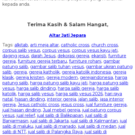
kepada anda.
Terima Kasih & Salam Hangat,
Altar Jati Jepara
Tags:
alkitab
,
arti meja altar
,
catholic cross
,
church cross
,
corpus salib yesus
,
corpus yesus
,
corpus yesus kayu jati
,
daging jesus
,
darah Jesus
,
dekorasi gereja
,
ekaristi
,
furniture
gereja
,
furniture gereja terbaru
,
furniture rohani
,
gambar
patung salib
,
gambar salib tuhan yesus
,
gambar ukiran patung
salib
,
gereja
,
gereja katholik
,
gereja katolik indonesia
,
gereja
klasik
,
gereja kristen
,
gereja modern
,
gerejaindonesia
,
harga
patung salib
,
harga patung salib kayu jati
,
harga patung salib
yesus
,
harga salib dinding
,
harga salib gereja
,
harga salib
katolik
,
harga salib yesus
,
harga salib yesus 2026
,
hari raya
natal
,
hiasan dinding
,
interior gereja
,
jalan salib
,
jasa interior
gereja
,
Jesus catholic cross
,
jesus cross
,
jual furniture gereja
,
jual hiasan dinding
,
Jual mebel gereja
,
jual patung corpus
yesus
,
jual relief
,
jual salib di Balikpapan
,
jual salib di
Banjarmasin
,
jual salib di Jakarta
,
jual salib di Kalimantan
,
jual
salib di maluku
,
jual salib di manado
,
jual salib di medan
,
jual
salib di NTT
,
jual salib di Palangka Raya
,
jual salib di