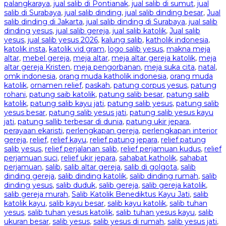
palangkaraya
,
jual salib di Pontianak
,
jual salib di sumut
,
jual
salib di Surabaya
,
jual salib dinding
,
jual salib dinding besar
,
Jual
salib dinding di Jakarta
,
jual salib dinding di Surabaya
,
jual salib
dinding yesus
,
jual salib gereja
,
jual salib katolik
,
Jual salib
yesus
,
jual salib yesus 2026
,
kalung salib
,
katholik indonesia
,
katolik insta
,
katolik vid gram
,
logo salib yesus
,
makna meja
altar
,
mebel gereja
,
meja altar
,
meja altar gereja katolik
,
meja
altar gereja Kristen
,
meja pengorbanan
,
meja suka cita
,
natal
,
omk indonesia
,
orang muda katholik indonesia
,
orang muda
katolik
,
ornamen relief
,
paskah
,
patung corpus yesus
,
patung
rohani
,
patung saib katolik
,
patung salib besar
,
patung salib
katolik
,
patung salib kayu jati
,
patung salib yesus
,
patung salib
yesus besar
,
patung salib yesus jati
,
patung salib yesus kayu
jati
,
patung sallib terbesar di dunia
,
patung ukir jepara
,
perayaan ekaristi
,
perlengkapan gereja
,
perlengkapan interior
gereja
,
relief
,
relief kayu
,
relief patung jepara
,
relief patung
salib yesus
,
relief perjalanan salib
,
relief perjamuan kudus
,
relief
perjamuan suci
,
relief ukir jepara
,
sahabat katholik
,
sahabat
perjamuan
,
salib
,
salib altar gereja
,
salib di golgota
,
salib
dinding gereja
,
salib dinding katolik
,
salib dinding rumah
,
salib
dinding yesus
,
salib duduk
,
salib gereja
,
salib gereja katolik
,
salib gereja murah
,
Salib Katolik Benediktus Kayu Jati
,
salib
katolik kayu
,
salib kayu besar
,
salib kayu katolik
,
salib tuhan
yesus
,
salib tuhan yesus katolik
,
salib tuhan yesus kayu
,
salib
ukuran besar
,
salib yesus
,
salib yesus di rumah
,
salib yesus jati
,