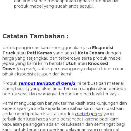
dan anda sudah mendapatkan update foto final dari
produk mebel yang sudah anda setujui.
Catatan Tambahan :
Untuk pengiriman kami menggunakan jasa
Ekspedisi
Truck
atau
Peti Kemas
yang ada di
Kota Jepara
dengan
harga yang terjangkau dan terpercaya serta produk mebel
jepara yang kami kirim bersifat
Utuh
atau
Knocked
Down
(ter
pisah
)
untuk pemasangannya dapat di bantu dari
pihak ekspedisi ataupun dari kami.
Produk
Tempat Berlutut di Gereja
ini terbuat dari material
alami, barang yang akan anda terima mungkin akan berbeda
bentuk serat dan warnanya tergantung dari karakter kayu.
Kami mengucapkan banyak terima kasih atas kunjungan dan
kepercayaanya anda kepada perusahaa kami, kami pastikan
anda mendapatkan kualitas produk
mebel gereja
yang
terbaik dan juga harga yang bersahabat karena bagi kami
kepuasan pelanggan adalah kesuksesan dan semangat bagi
kami untuk terus memberikan pelayanan yang maksimal