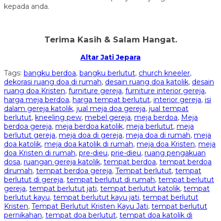
kepada anda.
Terima Kasih & Salam Hangat.
Altar Jati Jepara
Tags:
bangku berdoa
,
bangku berlutut
,
church kneeler
,
dekorasi ruang doa di rumah
,
desain ruang doa katolik
,
desain
ruang doa Kristen
,
furniture gereja
,
furniture interior gereja
,
harga meja berdoa
,
harga tempat berlutut
,
interior gereja
,
isi
dalam gereja katolik
,
jual meja doa gereja
,
jual tempat
berlutut
,
kneeling pew
,
mebel gereja
,
meja berdoa
,
Meja
berdoa gereja
,
meja berdoa katolik
,
meja berlutut
,
meja
berlutut gereja
,
meja doa di gereja
,
meja doa di rumah
,
meja
doa katolik
,
meja doa katolik di rumah
,
meja doa Kristen
,
meja
doa Kristen di rumah
,
pre-dieu
,
prie-dieu
,
ruang pengakuan
dosa
,
ruangan gereja katolik
,
tempat berdoa
,
tempat berdoa
dirumah
,
tempat berdoa gereja
,
Tempat berlutut
,
tempat
berlutut di gereja
,
tempat berlutut di rumah
,
tempat berlutut
gereja
,
tempat berlutut jati
,
tempat berlutut katolik
,
tempat
berlutut kayu
,
tempat berlutut kayu jati
,
tempat berlutut
Kristen
,
Tempat Berlutut Kristen Kayu Jati
,
tempat berlutut
pernikahan
,
tempat doa berlutut
,
tempat doa katolik di