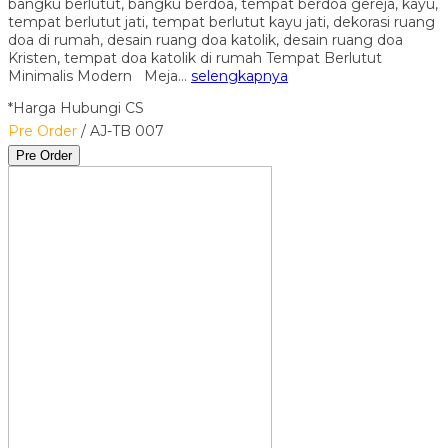
bangku berlutut, bangku berdoa, tempat berdoa gereja, kayu,
tempat berlutut jati, tempat berlutut kayu jati, dekorasi ruang
doa di rumah, desain ruang doa katolik, desain ruang doa
Kristen, tempat doa katolik di rumah Tempat Berlutut
Minimalis Modern Meja…
selengkapnya
*Harga Hubungi CS
Pre Order
/ AJ-TB 007
Pre Order