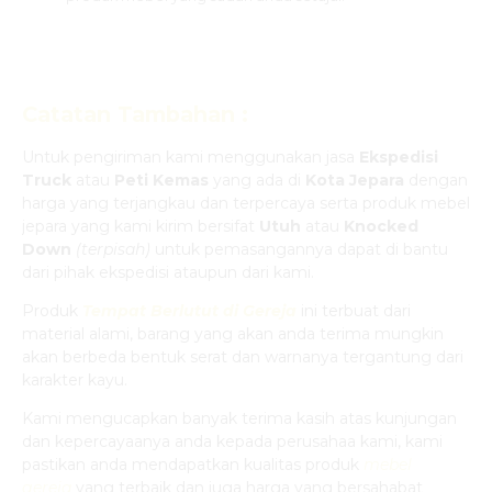
Catatan Tambahan :
Untuk pengiriman kami menggunakan jasa
Ekspedisi
Truck
atau
Peti Kemas
yang ada di
Kota Jepara
dengan
harga yang terjangkau dan terpercaya serta produk mebel
jepara yang kami kirim bersifat
Utuh
atau
Knocked
Down
(ter
pisah
)
untuk pemasangannya dapat di bantu
dari pihak ekspedisi ataupun dari kami.
Produk
Tempat Berlutut di Gereja
ini terbuat dari
material alami, barang yang akan anda terima mungkin
akan berbeda bentuk serat dan warnanya tergantung dari
karakter kayu.
Kami mengucapkan banyak terima kasih atas kunjungan
dan kepercayaanya anda kepada perusahaa kami, kami
pastikan anda mendapatkan kualitas produk
mebel
gereja
yang terbaik dan juga harga yang bersahabat