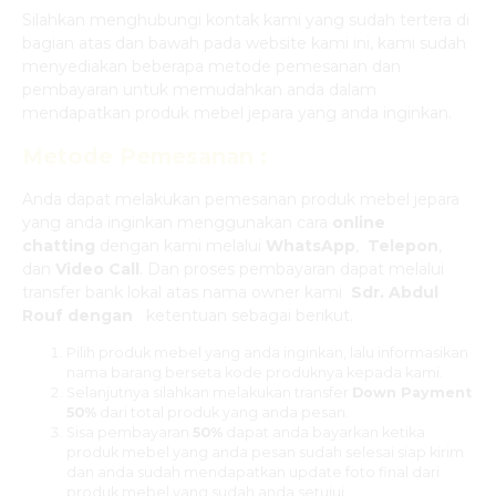
Silahkan menghubungi kontak kami yang sudah tertera di
bagian atas dan bawah pada website kami ini, kami sudah
menyediakan beberapa metode pemesanan dan
pembayaran untuk memudahkan anda dalam
mendapatkan produk mebel jepara yang anda inginkan.
Metode Pemesanan :
Anda dapat melakukan pemesanan produk mebel jepara
yang anda inginkan menggunakan cara
online
chatting
dengan kami melalui
WhatsApp
,
Telepon
,
dan
Video Call
. Dan proses pembayaran dapat melalui
transfer bank lokal atas nama owner kami
Sdr. Abdul
Rouf dengan
ketentuan sebagai berikut.
Pilih produk mebel yang anda inginkan, lalu informasikan
nama barang berseta kode produknya kepada kami.
Selanjutnya silahkan melakukan transfer
Down Payment
50%
dari total produk yang anda pesan.
Sisa pembayaran
50%
dapat anda bayarkan ketika
produk mebel yang anda pesan sudah selesai siap kirim
dan anda sudah mendapatkan update foto final dari
produk mebel yang sudah anda setujui.