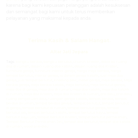
karena bagi kami kepuasan pelanggan adalah kesuksesan
dan semangat bagi kami untuk terus memberikan
pelayanan yang maksimal kepada anda.
Terima Kasih & Salam Hangat.
Altar Jati Jepara
Tags:
bangku berdoa
,
bangku berlutut
,
church kneeler
,
dekorasi ruang
doa di rumah
,
desain ruang doa katolik
,
desain ruang doa Kristen
,
furniture gereja
,
furniture interior gereja
,
harga meja berdoa
,
harga
tempat berlutut
,
interior gereja
,
isi dalam gereja katolik
,
jual meja doa
gereja
,
jual tempat berlutut
,
kneeling pew
,
mebel gereja
,
meja berdoa
,
Meja
berdoa gereja
,
meja berdoa katolik
,
meja berlutut
,
meja berlutut gereja
,
meja doa di gereja
,
meja doa di rumah
,
meja doa katolik
,
meja doa katolik
di rumah
,
meja doa Kristen
,
meja doa Kristen di rumah
,
pre-dieu
,
prie-dieu
,
ruang pengakuan dosa
,
ruangan gereja katolik
,
tempat berdoa
,
tempat
berdoa dirumah
,
tempat berdoa gereja
,
Tempat berlutut
,
tempat berlutut
di gereja
,
tempat berlutut di rumah
,
tempat berlutut gereja
,
tempat
berlutut jati
,
tempat berlutut katolik
,
tempat berlutut kayu
,
tempat
berlutut kayu jati
,
tempat berlutut Kristen
,
tempat berlutut pernikahan
,
Tempat Berlutut Pernikahan Jati
,
tempat doa berlutut
,
tempat doa katolik
di rumah
,
wood prie-dieu