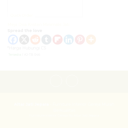
Quick Order
Meja Doa Kristen Minimalis Jati
Spread the love
*Harga Hubungi CS
Tersedia
/ AJ-TB 046
Altar Jati Jepara
- Furniture Interior Gereja Murah
Berkualitas
Furniture Interior Gereja By Altar Jati Jepara