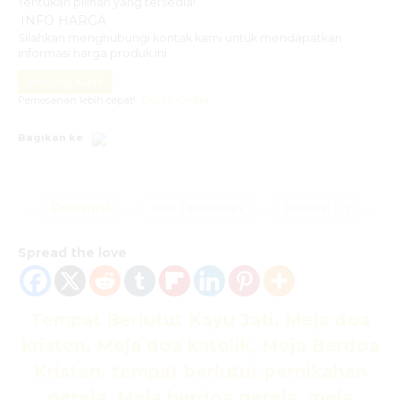
Tentukan pilihan yang tersedia!
INFO HARGA
Silahkan menghubungi kontak kami untuk mendapatkan
informasi harga produk ini.
Hubungi Kami
Pemesanan lebih cepat!
Quick Order
Bagikan ke
Deskripsi
Info Tambahan
Diskusi (0)
Spread the love
Tempat Berlutut Kayu Jati, Meja doa
kristen, Meja doa katolik, Meja Berdoa
Kristen, tempat berlutut pernikahan
gereja, Meja berdoa gereja, meja