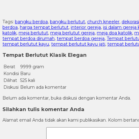
Tags:
bangku berdoa
,
bangku berlutut
,
church kneeler
,
dekoras
berdoa
,
harga tempat berlutut
,
interior gereja
,
isi dalam gereja 
katolik
,
meja berlutut
,
meja berlutut gereja
,
meja doa katolik
,
me
tempat berdoa dirumah
,
tempat berdoa gereja
,
Tempat berlut
tempat berlutut kayu
,
tempat berlutut kayu jati
,
tempat berlut
Tempat Berlutut Klasik Elegan
Berat
9999 gram
Kondisi
Baru
Dilihat
525 kali
Diskusi
Belum ada komentar
Belum ada komentar, buka diskusi dengan komentar Anda.
Silahkan tulis komentar Anda
Alamat email Anda tidak akan kami publikasikan. Kolom bertanda 