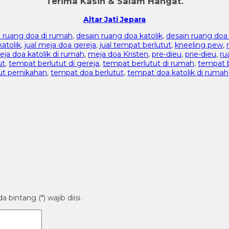
Terima Kasih & Salam Hangat.
Altar Jati Jepara
i ruang doa di rumah
,
desain ruang doa katolik
,
desain ruang doa 
katolik
,
jual meja doa gereja
,
jual tempat berlutut
,
kneeling pew
,
ja doa katolik di rumah
,
meja doa Kristen
,
pre-dieu
,
prie-dieu
,
ru
ut
,
tempat berlutut di gereja
,
tempat berlutut di rumah
,
tempat b
ut pernikahan
,
tempat doa berlutut
,
tempat doa katolik di rumah
bintang (*) wajib diisi.