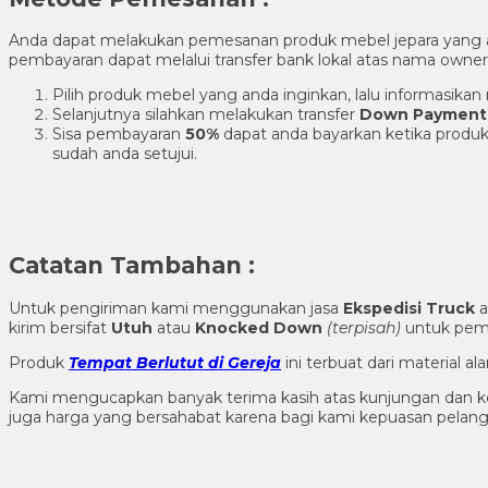
Anda dapat melakukan pemesanan produk mebel jepara yang
pembayaran dapat melalui transfer bank lokal atas nama own
Pilih produk mebel yang anda inginkan, lalu informasik
Selanjutnya silahkan melakukan transfer
Down Payment
Sisa pembayaran
50%
dapat anda bayarkan ketika produk
sudah anda setujui.
Catatan Tambahan :
Untuk pengiriman kami menggunakan jasa
Ekspedisi Truck
a
kirim bersifat
Utuh
atau
Knocked Down
(ter
pisah
)
untuk pema
Produk
Tempat Berlutut di Gereja
ini terbuat dari material 
Kami mengucapkan banyak terima kasih atas kunjungan dan k
juga harga yang bersahabat karena bagi kami kepuasan pela