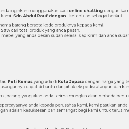
 anda inginkan menggunakan cara
online chatting
dengan kami
er kami
Sdr. Abdul Rouf dengan
ketentuan sebagai berikut.
an nama barang berseta kode produknya kepada kami.
 50%
dari total produk yang anda pesan.
 mebel yang anda pesan sudah selesai siap kirim dan anda suda
tau
Peti Kemas
yang ada di
Kota Jepara
dengan harga yang te
sangannya dapat di bantu dari pihak ekspedisi ataupun dari kam
alami, barang yang akan anda terima mungkin akan berbeda bentu
epercayaanya anda kepada perusahaa kami, kami pastikan anda
nggan adalah kesuksesan dan semangat bagi kami untuk terus 