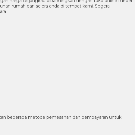
ngan harga terjangkau dibandingkan dengan toko online mebel
tuhan rumah dan selera anda di tempat kami. Segera
ara
diakan beberapa metode pemesanan dan pembayaran untuk