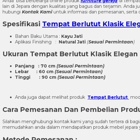
Anda bisa berbelanja online produk
furniture gereja
di tempat
lain di Jepara dengan kualitas yang bagus dan terjamin. And
hubungi
Kontak Kami
untuk informasi dan pemesanan, serta d
Spesifikasi
Tempat Berlutut Klasik Ele
Bahan Baku Utama :
Kayu Jati
Aplikasi Finishing :
Natural Jati
(
Sesuai Permintaan
)
Ukuran
Tempat Berlutut Klasik Elegan
Panjang : 70 cm
(Sesuai Permintaan)
Lebar : 60 cm
(Sesuai Permintaan)
Tinggi : 90 cm
(Sesuai Permintaan)
Anda juga dapat melihat produk
Tempat Berlutut
mode
Cara Pemesanan Dan Pembelian Pro
Silahkan menghubungi kontak kami yang sudah tertera di ba
memudahkan anda dalam mendapatkan produk mebel jepara y
Metode Pemesanan :