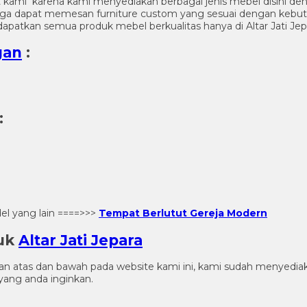
 kami karena kami menyediakan berbagai jenis mebel disini de
a juga dapat memesan furniture custom yang sesuai dengan kebu
apatkan semua produk mebel berkualitas hanya di Altar Jati Jep
gan
:
:
l yang lain ====>>>
Tempat Berlutut Gereja Modern
duk
Altar Jati Jepara
gian atas dan bawah pada website kami ini, kami sudah menye
ang anda inginkan.