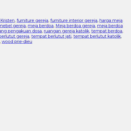
Kristen
,
furniture gereja
,
furniture interior gereja
,
harga meja
mebel gereja
,
meja berdoa
,
Meja berdoa gereja
,
meja berdoa
ang pengakuan dosa
,
ruangan gereja katolik
,
tempat berdoa
,
erlutut gereja
,
tempat berlutut jati
,
tempat berlutut katolik
,
,
wood prie-dieu