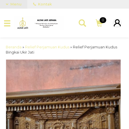
Menu
Kontak
0
Beranda
»
Relief Perjamuan Kudus
»
Relief Perjamuan Kudus
Bingkai Ukir Jati