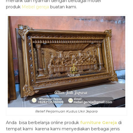
menarik dan nyaman dengan berbagai model
produk
Mebel gereja
buatan kami.
Relief Perjamuan Kudus Ukir Jepara
Anda bisa berbelanja online produk
furniture Gereja
di
tempat kami karena kami menyediakan berbagai jenis