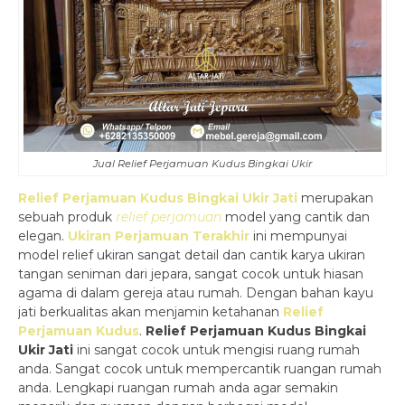
Jual Relief Perjamuan Kudus Bingkai Ukir
Relief Perjamuan Kudus Bingkai Ukir Jati
merupakan
sebuah produk
relief perjamuan
model yang cantik dan
elegan.
Ukiran Perjamuan Terakhir
ini mempunyai
model relief ukiran sangat detail dan cantik karya ukiran
tangan seniman dari jepara, sangat cocok untuk hiasan
agama di dalam gereja atau rumah. Dengan bahan kayu
jati berkualitas akan menjamin ketahanan
Relief
Perjamuan Kudus
.
Relief Perjamuan Kudus Bingkai
Ukir Jati
ini sangat cocok untuk mengisi ruang rumah
anda. Sangat cocok untuk mempercantik ruangan rumah
anda. Lengkapi ruangan rumah anda agar semakin