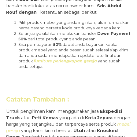
transfer bank lokal atas nama owner kami
Sdr. Abdul
Rouf dengan
ketentuan sebagai berikut.
Pilih produk mebel yang anda inginkan, lalu informasikan
nama barang berseta kode produknya kepada kami.
Selanjutnya silahkan melakukan transfer
Down Payment
50%
dari total produk yang anda pesan.
Sisa pembayaran
50%
dapat anda bayarkan ketika
produk mebel yang anda pesan sudah selesai siap kirim
dan anda sudah mendapatkan update foto final dari
produk
furniture perlengkapan gereja
yang sudah
anda setujui.
Catatan Tambahan :
Untuk pengiriman kami menggunakan jasa
Ekspedisi
Truck
atau
Peti Kemas
yang ada di
Kota Jepara
dengan
harga yang terjangkau dan terpercaya serta produk
mebel
gereja
yang kami kirim bersifat
Utuh
atau
Knocked
Down
(ter
pisah
)
untuk pemasangannya dapat di bantu