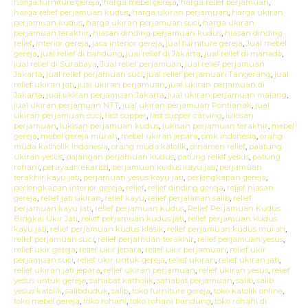
harga furniture gereja
,
harga mebel gereja
,
harga relief perjamuan
,
harga relief perjamuan kudus
,
harga ukiran perjamuan
,
harga ukiran
perjamuan kudus
,
harga ukiran perjamuan suci
,
harga ukiran
perjamuan terakhir
,
hiasan dinding perjamuan kudus
,
hiasan dinding
relief
,
interior gereja
,
jasa interior gereja
,
jual furniture gereja
,
Jual mebel
gereja
,
jual relief di bandung
,
jual relief di Jakarta
,
jual relief di manado
,
jual relief di Surabaya
,
Jual relief perjamuan
,
jual relief perjamuan
Jakarta
,
jual relief perjamuan suci
,
jual relief perjamuan Tangerang
,
jual
relief ukiran jati
,
jual ukiran perjamuan
,
jual ukiran perjamuan di
Jakarta
,
jual ukiran perjamuan Jakarta
,
jual ukiran perjamuan malang
,
jual ukiran perjamuan NTT
,
jual ukiran perjamuan Pontianak
,
jual
ukiran perjamuan suci
,
last supper
,
last supper carving
,
lukisan
perjamuan
,
lukisan perjamuan kudus
,
lukisan perjamuan terakhir
,
mebel
gereja
,
mebel gereja murah
,
mebel ukiran jepara
,
omk indonesia
,
orang
muda katholik indonesia
,
orang muda katolik
,
ornamen relief
,
paatung
ukiran yesus
,
pajangan perjamuan kudus
,
patung relief yesus
,
patung
rohani
,
perayaan ekaristi
,
perjamuan kudus kayu jati
,
perjamuan
terakhir kayu jati
,
perjamuan yesus kayu jati
,
perlengkapan gereja
,
perlengkapan interior gereja
,
relief
,
relief dinding gereja
,
relief hiasan
gereja
,
relief jati ukiran
,
relief kayu
,
relief perjalanan salib
,
relief
perjamuan kayu jati
,
relief perjamuan kudus
,
Relief Perjamuan Kudus
Bingkai Ukir Jati
,
relief perjamuan kudus jati
,
relief perjamuan kudus
kayu jati
,
relief perjamuan kudus klasik
,
relief perjamuan kudus murah
,
relief perjamuan suci
,
relief perjamuan terakhir
,
relief perjamuan yesus
,
relief ukir gereja
,
relief ukir jepara
,
relief ukir perjamuan
,
relief ukir
perjamuan suci
,
relief ukir untuk gereja
,
relief ukiran
,
relief ukiran jati
,
relief ukiran jati jepara
,
relief ukiran perjamuan
,
relief ukiran yesus
,
relief
yesus untuk gereja
,
sahabat katholik
,
sahabat perjamuan
,
salib
,
salib
yesus katolik
,
salibduduk
,
salip
,
toko furniture gereja
,
toko katolik online
,
toko mebel gereja
,
toko rohani
,
toko rohani bandung
,
toko rohani di