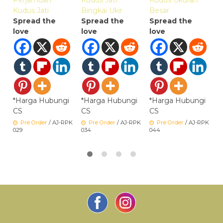
Kudus Jati
Bingkai Ukir
Besar
Spread the
Spread the
Spread the
love
love
love
*
C
0
*Harga Hubungi
*Harga Hubungi
*Harga Hubungi
CS
CS
CS
Pre Order
/ AJ-RPK
Pre Order
/ AJ-RPK
Pre Order
/ AJ-RPK
029
034
044