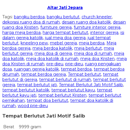
Altar Jati Jepara
Tags:
bangku berdoa
,
bangku berlutut
,
church kneeler
,
dekorasi ruang doa di rumah
,
desain ruang doa katolik
,
desain
ruang doa Kristen
,
furniture gereja
,
furniture interior gereja
,
harga meja berdoa
,
harga tempat berlutut
,
interior gereja
,
isi
dalam gereja katolik
,
jual meja doa gereja
,
jual tempat
berlutut
,
kneeling pew
,
mebel gereja
,
meja berdoa
,
Meja
berdoa gereja
,
meja berdoa katolik
,
meja berlutut
,
meja
berlutut gereja
,
meja doa di gereja
,
meja doa di rumah
,
meja
doa katolik
,
meja doa katolik di rumah
,
meja doa Kristen
,
meja
doa Kristen di rumah
,
pre-dieu
,
prie-dieu
,
ruang pengakuan
dosa
,
ruangan gereja katolik
,
tempat berdoa
,
tempat berdoa
dirumah
,
tempat berdoa gereja
,
Tempat berlutut
,
tempat
berlutut di gereja
,
tempat berlutut di rumah
,
tempat berlutut
gereja
,
tempat berlutut jati
,
Tempat Berlutut Jati Motif Salib
,
tempat berlutut katolik
,
tempat berlutut kayu
,
tempat
berlutut kayu jati
,
tempat berlutut Kristen
,
tempat berlutut
pernikahan
,
tempat doa berlutut
,
tempat doa katolik di
rumah
,
wood prie-dieu
Tempat Berlutut Jati Motif Salib
Berat
9999 gram