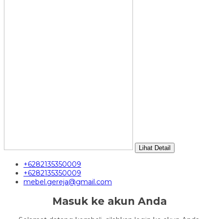
Lihat Detail
+6282135350009
+6282135350009
mebel.gereja@gmail.com
Masuk ke akun Anda