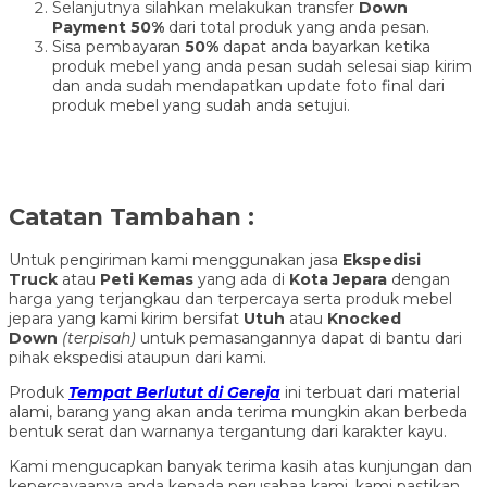
Selanjutnya silahkan melakukan transfer
Down
Payment 50%
dari total produk yang anda pesan.
Sisa pembayaran
50%
dapat anda bayarkan ketika
produk mebel yang anda pesan sudah selesai siap kirim
dan anda sudah mendapatkan update foto final dari
produk mebel yang sudah anda setujui.
Catatan Tambahan :
Untuk pengiriman kami menggunakan jasa
Ekspedisi
Truck
atau
Peti Kemas
yang ada di
Kota Jepara
dengan
harga yang terjangkau dan terpercaya serta produk mebel
jepara yang kami kirim bersifat
Utuh
atau
Knocked
Down
(ter
pisah
)
untuk pemasangannya dapat di bantu dari
pihak ekspedisi ataupun dari kami.
Produk
Tempat Berlutut di Gereja
ini terbuat dari material
alami, barang yang akan anda terima mungkin akan berbeda
bentuk serat dan warnanya tergantung dari karakter kayu.
Kami mengucapkan banyak terima kasih atas kunjungan dan
kepercayaanya anda kepada perusahaa kami, kami pastikan