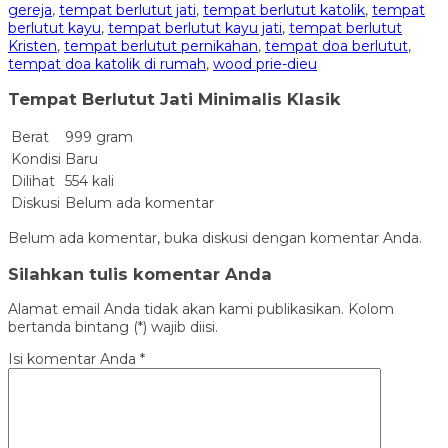
gereja
,
tempat berlutut jati
,
tempat berlutut katolik
,
tempat
berlutut kayu
,
tempat berlutut kayu jati
,
tempat berlutut
Kristen
,
tempat berlutut pernikahan
,
tempat doa berlutut
,
tempat doa katolik di rumah
,
wood prie-dieu
Tempat Berlutut Jati Minimalis Klasik
Berat
999 gram
Kondisi
Baru
Dilihat
554 kali
Diskusi
Belum ada komentar
Belum ada komentar, buka diskusi dengan komentar Anda.
Silahkan tulis komentar Anda
Alamat email Anda tidak akan kami publikasikan. Kolom
bertanda bintang (*) wajib diisi.
Isi komentar Anda
*