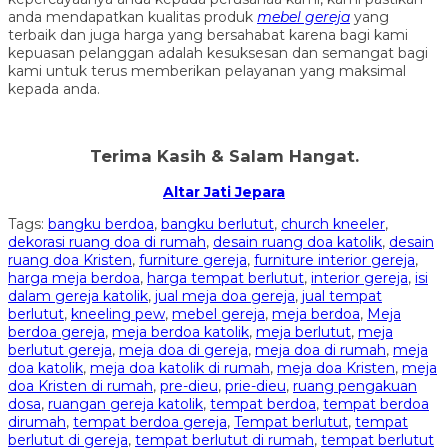
anda mendapatkan kualitas produk
mebel gereja
yang
terbaik dan juga harga yang bersahabat karena bagi kami
kepuasan pelanggan adalah kesuksesan dan semangat bagi
kami untuk terus memberikan pelayanan yang maksimal
kepada anda.
Terima Kasih & Salam Hangat.
Altar Jati Jepara
Tags:
bangku berdoa
,
bangku berlutut
,
church kneeler
,
dekorasi ruang doa di rumah
,
desain ruang doa katolik
,
desain
ruang doa Kristen
,
furniture gereja
,
furniture interior gereja
,
harga meja berdoa
,
harga tempat berlutut
,
interior gereja
,
isi
dalam gereja katolik
,
jual meja doa gereja
,
jual tempat
berlutut
,
kneeling pew
,
mebel gereja
,
meja berdoa
,
Meja
berdoa gereja
,
meja berdoa katolik
,
meja berlutut
,
meja
berlutut gereja
,
meja doa di gereja
,
meja doa di rumah
,
meja
doa katolik
,
meja doa katolik di rumah
,
meja doa Kristen
,
meja
doa Kristen di rumah
,
pre-dieu
,
prie-dieu
,
ruang pengakuan
dosa
,
ruangan gereja katolik
,
tempat berdoa
,
tempat berdoa
dirumah
,
tempat berdoa gereja
,
Tempat berlutut
,
tempat
berlutut di gereja
,
tempat berlutut di rumah
,
tempat berlutut