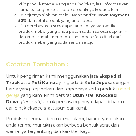
Pilih produk mebel yang anda inginkan, lalu informasikan
nama barang berseta kode produknya kepada kami.
Selanjutnya silahkan melakukan transfer
Down Payment
50%
dari total produk yang anda pesan.
Sisa pembayaran
50%
dapat anda bayarkan ketika
produk mebel yang anda pesan sudah selesai siap kirim
dan anda sudah mendapatkan update foto final dari
produk mebel yang sudah anda setujui.
Catatan Tambahan :
Untuk pengiriman kami menggunakan jasa
Ekspedisi
Truck
atau
Peti Kemas
yang ada di
Kota Jepara
dengan
harga yang terjangkau dan terpercaya serta produk
mebel
gereja
yang kami kirim bersifat
Utuh
atau
Knocked
Down
(ter
pisah
)
untuk pemasangannya dapat di bantu
dari pihak ekspedisi ataupun dari kami.
Produk ini terbuat dari material alami, barang yang akan
anda terima mungkin akan berbeda bentuk serat dan
warnanya tergantung dari karakter kayu.