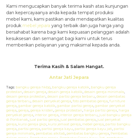
Kami mengucapkan banyak terima kasih atas kunjungan
dan kepercayaanya anda kepada tempat produksi
mebel kami, kami pastikan anda mendapatkan kualitas
produk
mebel jepara
yang terbaik dan juga harga yang
bersahabat karena bagi kami kepuasan pelanggan adalah
kesuksesan dan semangat bagi kami untuk terus
memberikan pelayanan yang maksimal kepada anda.
Terima Kasih & Salam Hangat.
Antar Jati Jepara
Tags:
bangku gereja hkbp
,
bangku gereja katolik
,
bangku gereja
protestan
,
desain gereja
,
desain gereja katolik
,
desain gereja minimalis
,
desain gereja protestan
,
desain partisi gereja terbaru
,
desain pembatas
gereja terbaru
,
desain penyekat gereja
,
foto pembatas gereja
,
furniture
gereja
,
gambar gereja katolik
,
gambar partisi gereja
,
gambar penyekat
gereja
,
gereja
,
gereja kristen
,
gereja protestan
,
harga partisi gereja
,
harga
penyekat gereja
,
interior gereja
,
interior gereja terbaru
,
jual bangku gereja
di Pontianak
,
jual partisi gereja
,
jual pembatas gereja
,
jual penyekat
gereja
,
kursi gereja gkpi
,
kursi jemaat gereja
,
mebel gereja
,
partisi bangku
gereja
,
partisi gereja
,
partisi gereja kayu
,
partisi gereja kayu jati
,
partisi
gereja minimalis
,
pembatas alkitab
,
pembatas bangku gereja
,
Pembatas
dalam gereja
,
Pembatas gereja
,
Pembatas Gereja Kayu Jati
,
pembatas