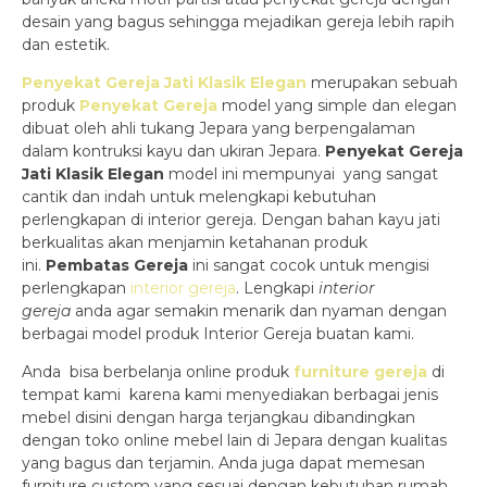
desain yang bagus sehingga mejadikan gereja lebih rapih
dan estetik.
Penyekat Gereja Jati Klasik Elegan
merupakan sebuah
produk
Penyekat Gereja
model yang simple dan elegan
dibuat oleh ahli tukang Jepara yang berpengalaman
dalam kontruksi kayu dan ukiran Jepara.
Penyekat Gereja
Jati Klasik Elegan
model ini mempunyai yang sangat
cantik dan indah untuk melengkapi kebutuhan
perlengkapan di interior gereja. Dengan bahan kayu jati
berkualitas akan menjamin ketahanan produk
ini.
Pembatas Gereja
ini sangat cocok untuk mengisi
perlengkapan
interior gereja
. Lengkapi
interior
gereja
anda agar semakin menarik dan nyaman dengan
berbagai model produk Interior Gereja buatan kami.
Anda bisa berbelanja online produk
furniture gereja
di
tempat kami karena kami menyediakan berbagai jenis
mebel disini dengan harga terjangkau dibandingkan
dengan toko online mebel lain di Jepara dengan kualitas
yang bagus dan terjamin. Anda juga dapat memesan
furniture custom yang sesuai dengan kebutuhan rumah