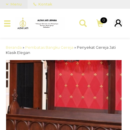
Menu
Kontak
0
Beranda
»
Pembatas Bangku Gereja
»
Penyekat Gereja Jati
Klasik Elegan