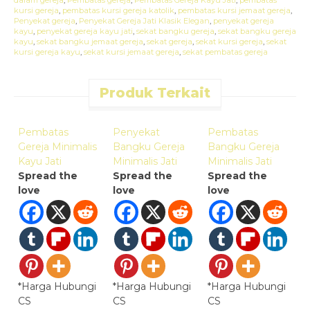
kursi gereja
,
pembatas kursi gereja katolik
,
pembatas kursi jemaat gereja
,
Penyekat gereja
,
Penyekat Gereja Jati Klasik Elegan
,
penyekat gereja
kayu
,
penyekat gereja kayu jati
,
sekat bangku gereja
,
sekat bangku gereja
kayu
,
sekat bangku jemaat gereja
,
sekat gereja
,
sekat kursi gereja
,
sekat
kursi gereja kayu
,
sekat kursi jemaat gereja
,
sekat pembatas gereja
Produk Terkait
Quick Order
Quick Order
Quick Order
Pembatas
Penyekat
Pembatas
S
Gereja Minimalis
Bangku Gereja
Bangku Gereja
G
Kayu Jati
Minimalis Jati
Minimalis Jati
J
Spread the
Spread the
Spread the
S
love
love
love
l
*Harga Hubungi
*Harga Hubungi
*Harga Hubungi
*
CS
CS
CS
C