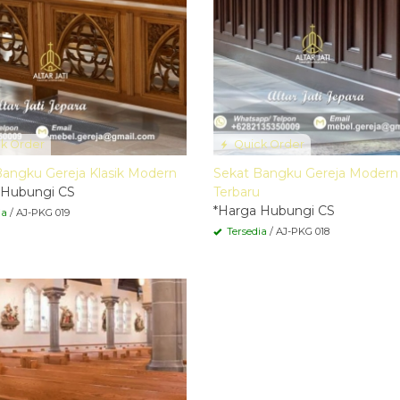
k Order
Quick Order
Bangku Gereja Klasik Modern
Sekat Bangku Gereja Modern
 Hubungi CS
Terbaru
*Harga Hubungi CS
ia
/ AJ-PKG 019
Tersedia
/ AJ-PKG 018