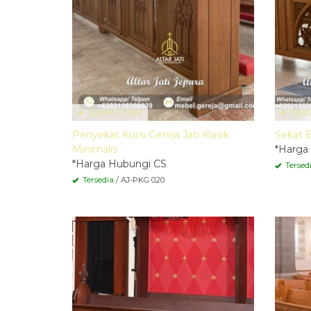
Quick Order
Quic
Penyekat Kursi Gereja Jati Klasik
Sekat 
Minimalis
*Harga
*Harga Hubungi CS
Tersed
Tersedia
/ AJ-PKG 020