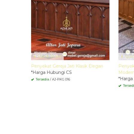
Quick Order
Quic
Penyekat Gereja Jati Klasik Elegan
Penyeka
*Harga Hubungi CS
Moder
*Harga
Tersedia
/ AJ-PKG 016
Tersed