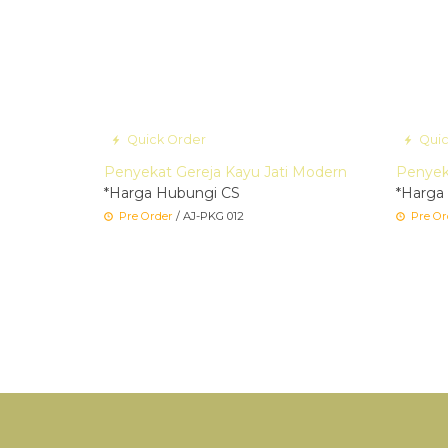
Quick Order
Quic
Penyekat Gereja Kayu Jati Modern
Penyeka
*Harga Hubungi CS
*Harga
Pre Order
/ AJ-PKG 012
Pre Or