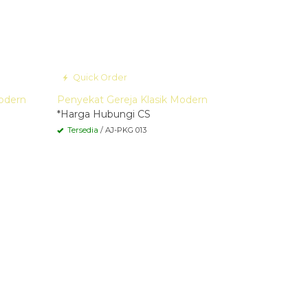
Quick Order
Modern
Penyekat Gereja Klasik Modern
*Harga Hubungi CS
Tersedia
/ AJ-PKG 013