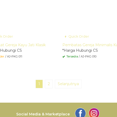
k Order
Quick Order
t Gereja Kayu Jati Klasik
Pembatas Gereja Minimalis Ka
 Hubungi CS
*Harga Hubungi CS
der
/ AJ-PKG 011
Tersedia
/ AJ-PKG 010
1
2
Selanjutnya
Social Media & Marketplace