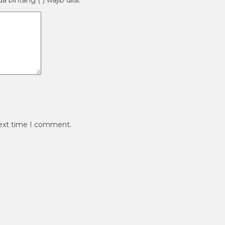
bintang (*) wajib diisi.
next time I comment.