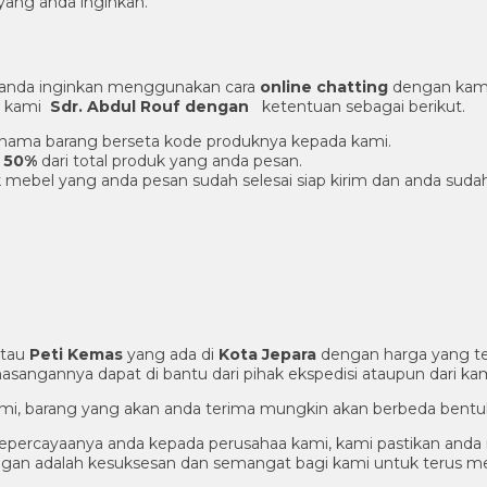
ang anda inginkan.
 anda inginkan menggunakan cara
online chatting
dengan kami
er kami
Sdr. Abdul Rouf dengan
ketentuan sebagai berikut.
an nama barang berseta kode produknya kepada kami.
 50%
dari total produk yang anda pesan.
 mebel yang anda pesan sudah selesai siap kirim dan anda suda
tau
Peti Kemas
yang ada di
Kota Jepara
dengan harga yang te
sangannya dapat di bantu dari pihak ekspedisi ataupun dari kam
alami, barang yang akan anda terima mungkin akan berbeda bentu
epercayaanya anda kepada perusahaa kami, kami pastikan anda
nggan adalah kesuksesan dan semangat bagi kami untuk terus 