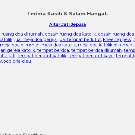
Terima Kasih & Salam Hangat.
Altar Jati Jepara
i ruang doa di rumah
,
desain ruang doa katolik
,
desain ruang doa 
katolik
,
jual meja doa gereja
,
jual tempat berlutut
,
kneeling pew
,
meja doa di rumah
,
meja doa katolik
,
meja doa katolik di rumah
,
an gereja katolik
,
tempat berdoa
,
tempat berdoa dirumah
,
temp
tut jati
,
tempat berlutut katolik
,
tempat berlutut kayu
,
tempat be
wood prie-dieu