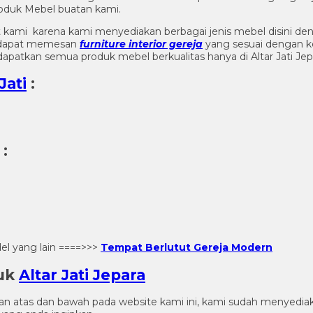
oduk Mebel buatan kami.
 kami karena kami menyediakan berbagai jenis mebel disini d
ga dapat memesan
furniture interior gereja
yang sesuai dengan k
apatkan semua produk mebel berkualitas hanya di Altar Jati Jep
Jati
:
i
:
l yang lain ====>>>
Tempat Berlutut Gereja Modern
duk
Altar Jati Jepara
gian atas dan bawah pada website kami ini, kami sudah menye