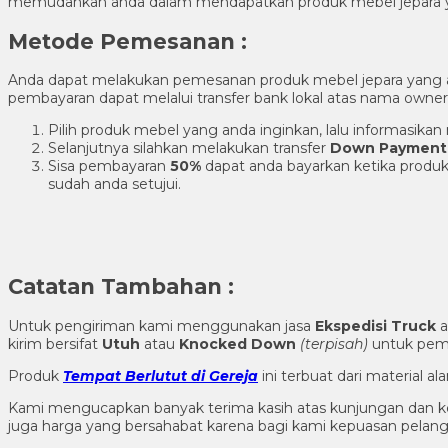
memudahkan anda dalam mendapatkan produk mebel jepara y
Metode Pemesanan :
Anda dapat melakukan pemesanan produk mebel jepara yang
pembayaran dapat melalui transfer bank lokal atas nama own
Pilih produk mebel yang anda inginkan, lalu informasik
Selanjutnya silahkan melakukan transfer
Down Payment
Sisa pembayaran
50%
dapat anda bayarkan ketika produk
sudah anda setujui.
Catatan Tambahan :
Untuk pengiriman kami menggunakan jasa
Ekspedisi Truck
a
kirim bersifat
Utuh
atau
Knocked Down
(ter
pisah
)
untuk pema
Produk
Tempat Berlutut di Gereja
ini terbuat dari material 
Kami mengucapkan banyak terima kasih atas kunjungan dan k
juga harga yang bersahabat karena bagi kami kepuasan pela