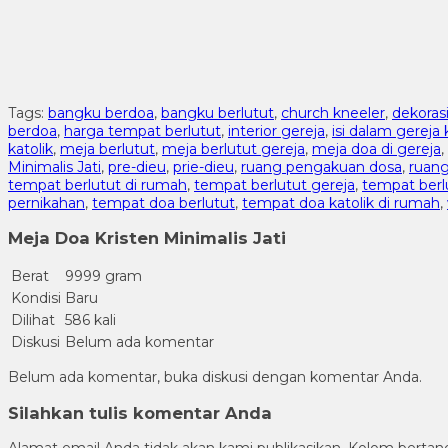
Tags:
bangku berdoa
,
bangku berlutut
,
church kneeler
,
dekoras
berdoa
,
harga tempat berlutut
,
interior gereja
,
isi dalam gereja 
katolik
,
meja berlutut
,
meja berlutut gereja
,
meja doa di gereja
,
Minimalis Jati
,
pre-dieu
,
prie-dieu
,
ruang pengakuan dosa
,
ruang
tempat berlutut di rumah
,
tempat berlutut gereja
,
tempat berlu
pernikahan
,
tempat doa berlutut
,
tempat doa katolik di rumah
,
Meja Doa Kristen Minimalis Jati
Berat
9999 gram
Kondisi
Baru
Dilihat
586 kali
Diskusi
Belum ada komentar
Belum ada komentar, buka diskusi dengan komentar Anda.
Silahkan tulis komentar Anda