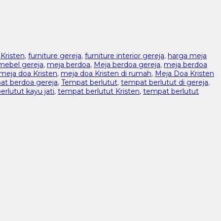
Kristen
,
furniture gereja
,
furniture interior gereja
,
harga meja
mebel gereja
,
meja berdoa
,
Meja berdoa gereja
,
meja berdoa
meja doa Kristen
,
meja doa Kristen di rumah
,
Meja Doa Kristen
at berdoa gereja
,
Tempat berlutut
,
tempat berlutut di gereja
,
rlutut kayu jati
,
tempat berlutut Kristen
,
tempat berlutut