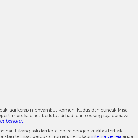
ni tidak lagi kerap menyambut Komuni Kudus dan puncak Misa
ti mereka biasa berlutut di hadapan seorang raja duniawi
t berlutut
.
 dari tukang asli dari kota jepara dengan kualitas terbaik.
reja atau tempat berdoa di rumah. Lengkapi
interior gereja
anda