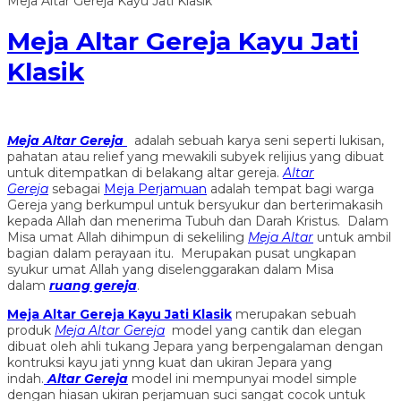
Meja Altar Gereja Kayu Jati Klasik
Meja Altar Gereja Kayu Jati
Klasik
Meja Altar Gereja
adalah sebuah karya seni seperti lukisan,
pahatan atau relief yang mewakili subyek relijius yang dibuat
untuk ditempatkan di belakang altar gereja.
Altar
Gereja
sebagai
Meja Perjamuan
adalah tempat bagi warga
Gereja yang berkumpul untuk bersyukur dan berterimakasih
kepada Allah dan menerima Tubuh dan Darah Kristus. Dalam
Misa umat Allah dihimpun di sekeliling
Meja Altar
untuk ambil
bagian dalam perayaan itu. Merupakan pusat ungkapan
syukur umat Allah yang diselenggarakan dalam Misa
dalam
ruang gereja
.
Meja Altar Gereja Kayu Jati Klasik
merupakan sebuah
produk
Meja Altar Gereja
model yang cantik dan elegan
dibuat oleh ahli tukang Jepara yang berpengalaman dengan
kontruksi kayu jati ynng kuat dan ukiran Jepara yang
indah.
Altar Gereja
model ini mempunyai model simple
dengan hiasan ukiran perjamuan suci sangat cocok untuk