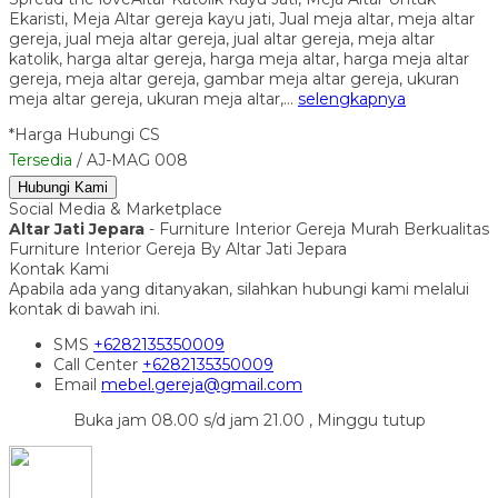
Ekaristi, Meja Altar gereja kayu jati, Jual meja altar, meja altar
gereja, jual meja altar gereja, jual altar gereja, meja altar
katolik, harga altar gereja, harga meja altar, harga meja altar
gereja, meja altar gereja, gambar meja altar gereja, ukuran
meja altar gereja, ukuran meja altar,…
selengkapnya
*Harga Hubungi CS
Tersedia
/ AJ-MAG 008
Hubungi Kami
Social Media & Marketplace
Altar Jati Jepara
- Furniture Interior Gereja Murah Berkualitas
Furniture Interior Gereja By Altar Jati Jepara
Kontak Kami
Apabila ada yang ditanyakan, silahkan hubungi kami melalui
kontak di bawah ini.
SMS
+6282135350009
Call Center
+6282135350009
Email
mebel.gereja@gmail.com
Buka jam 08.00 s/d jam 21.00 , Minggu tutup