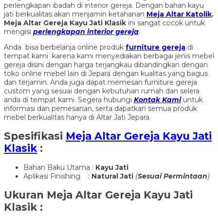
perlengkapan ibadah di interior gereja. Dengan bahan kayu
jati berkualitas akan menjamin ketahanan
Meja Altar Katolik
.
Meja Altar Gereja Kayu Jati Klasik
ini sangat cocok untuk
mengisi
perlengkapan interior gereja
.
Anda bisa berbelanja online produk
furniture gereja
di
tempat kami karena kami menyediakan berbagai jenis mebel
gereja disini dengan harga terjangkau dibandingkan dengan
toko online mebel lain di Jepara dengan kualitas yang bagus
dan terjamin. Anda juga dapat memesan furniture gereja
custom yang sesuai dengan kebutuhan rumah dan selera
anda di tempat kami. Segera hubungi
Kontak Kami
untuk
informasi dan pemesanan, serta dapatkan semua produk
mebel berkualitas hanya di Altar Jati Jepara
Spesifikasi
Meja Altar Gereja Kayu Jati
Klasik
:
Bahan Baku Utama :
Kayu Jati
Aplikasi Finishing :
Natural Jati
(
Sesuai Permintaan
)
Ukuran
Meja Altar Gereja Kayu Jati
Klasik
: