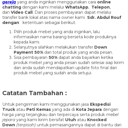
gereja
yang anda inginkan menggunakan cara
online
chatting
dengan kami melalui
WhatsApp
,
Telepon
,
dan
Video Call
. Dan proses pembayaran dapat melalui
transfer bank lokal atas nama owner kami
Sdr. Abdul Rouf
dengan
ketentuan sebagai berikut.
Pilih produk mebel yang anda inginkan, lalu
informasikan nama barang berseta kode produknya
kepada kami.
Selanjutnya silahkan melakukan transfer
Down
Payment 50%
dari total produk yang anda pesan.
Sisa pembayaran
50%
dapat anda bayarkan ketika
produk mebel yang anda pesan sudah selesai siap kirim
dan anda sudah mendapatkan update foto final dari
produk mebel yang sudah anda setujui.
Catatan Tambahan :
Untuk pengiriman kami menggunakan jasa
Ekspedisi
Truck
atau
Peti Kemas
yang ada di
Kota Jepara
dengan
harga yang terjangkau dan terpercaya serta produk
mebel
jepara
yang kami kirim bersifat
Utuh
atau
Knocked
Down
(ter
pisah
)
untuk pemasangannya dapat di bantu dari