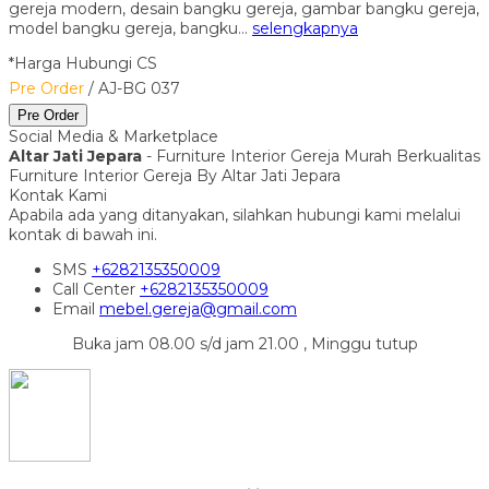
gereja modern, desain bangku gereja, gambar bangku gereja,
model bangku gereja, bangku…
selengkapnya
*Harga Hubungi CS
Pre Order
/ AJ-BG 037
Pre Order
Social Media & Marketplace
Altar Jati Jepara
- Furniture Interior Gereja Murah Berkualitas
Furniture Interior Gereja By Altar Jati Jepara
Kontak Kami
Apabila ada yang ditanyakan, silahkan hubungi kami melalui
kontak di bawah ini.
SMS
+6282135350009
Call Center
+6282135350009
Email
mebel.gereja@gmail.com
Buka jam 08.00 s/d jam 21.00 , Minggu tutup