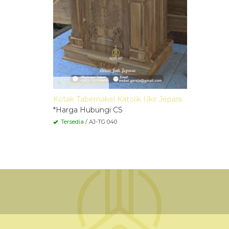
Quick Order
Kotak Tabernakel Katolik Ukir Jepara
*Harga Hubungi CS
Tersedia
/ AJ-TG 040