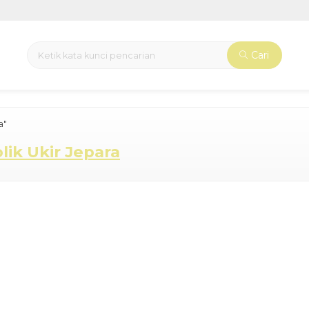
Cari
a"
lik Ukir Jepara