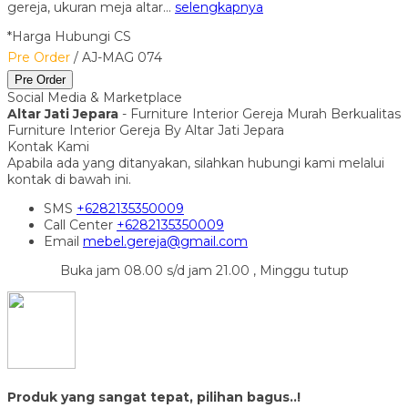
gereja, ukuran meja altar…
selengkapnya
*Harga Hubungi CS
Pre Order
/ AJ-MAG 074
Pre Order
Social Media & Marketplace
Altar Jati Jepara
- Furniture Interior Gereja Murah Berkualitas
Furniture Interior Gereja By Altar Jati Jepara
Kontak Kami
Apabila ada yang ditanyakan, silahkan hubungi kami melalui
kontak di bawah ini.
SMS
+6282135350009
Call Center
+6282135350009
Email
mebel.gereja@gmail.com
Buka jam 08.00 s/d jam 21.00 , Minggu tutup
Produk yang sangat tepat, pilihan bagus..!