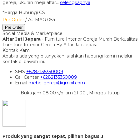
gereja, ukuran meja altar…
selengkapnya
*Harga Hubungi CS
Pre Order
/ AJ-MAG 054
Pre Order
Social Media & Marketplace
Altar Jati Jepara
- Furniture Interior Gereja Murah Berkualitas
Furniture Interior Gereja By Altar Jati Jepara
Kontak Kami
Apabila ada yang ditanyakan, silahkan hubungi kami melalui
kontak di bawah ini.
SMS
+6282135350009
Call Center
+6282135350009
Email
mebel.gereja@gmail.com
Buka jam 08.00 s/d jam 21.00 , Minggu tutup
Produk yang sangat tepat, pilihan bagus..!