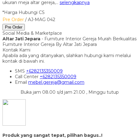
ukuran meja altar gereja,…
selengkapnya
*Harga Hubungi CS
Pre Order
/ AJ-MAG 042
Pre Order
Social Media & Marketplace
Altar Jati Jepara
- Furniture Interior Gereja Murah Berkualitas
Furniture Interior Gereja By Altar Jati Jepara
Kontak Kami
Apabila ada yang ditanyakan, silahkan hubungi kami melalui
kontak di bawah ini.
SMS
+6282135350009
Call Center
+6282135350009
Email
mebel.gereja@gmail.com
Buka jam 08.00 s/d jam 21.00 , Minggu tutup
Produk yang sangat tepat, pilihan bagus..!